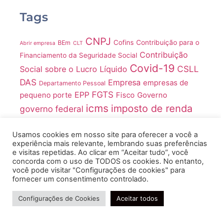
Tags
CNPJ
Cofins
Contribuição para o
BEm
Abrir empresa
CLT
Contribuição
Financiamento da Seguridade Social
Covid-19
CSLL
Social sobre o Lucro Líquido
DAS
Empresa
empresas de
Departamento Pessoal
FGTS
EPP
pequeno porte
Fisco
Governo
icms
imposto de renda
governo federal
Imposto sobre Produtos Industrializados
Impostos
INSS
IRPJ
IR
LGPD
Usamos cookies em nosso site para oferecer a você a
ME
IPI
ISS
Juros
IR 2021
Lucro Real
experiência mais relevante, lembrando suas preferências
MEI
e visitas repetidas. Ao clicar em “Aceitar tudo”, você
Medida Provisória
concorda com o uso de TODOS os cookies. No entanto,
Microempreendedores Individuais
você pode visitar "Configurações de cookies" para
fornecer um consentimento controlado.
microempresas
Microempreendedor Individual
Ministério
Precisa de ajuda?
Pandemia
Pronampe
MP
da Economia
Configurações de Cookies
Aceitar todos
Receita Federal
Regime tributário
RH