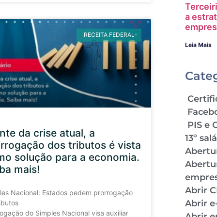
Terceir
a estra
empres
RECEITA FEDERAL
Leia Mais
Cate
Certifi
Faceb
PIS e 
nte da crise atual, a
13º sal
rrogação dos tributos é vista
Abertu
mo solução para a economia.
Abertu
ba mais!
empre
Abrir 
les Nacional: Estados pedem prorrogação
Abrir 
ibutos
rogação do Simples Nacional visa auxiliar
Abrir 