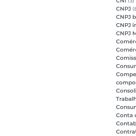
CNI
(3)
CNPJ
(
CNPJ b
CNPJ i
CNPJ 
Comér
Comérc
Comiss
Consu
Compe
compo
Consol
Trabal
Consu
Conta 
Contabi
Contra