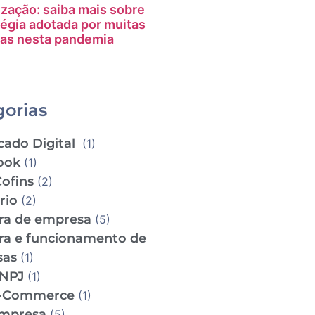
ização: saiba mais sobre
tégia adotada por muitas
as nesta pandemia
gorias
cado Digital
(1)
ook
(1)
Cofins
(2)
ário
(2)
ra de empresa
(5)
ra e funcionamento de
sas
(1)
CNPJ
(1)
e-Commerce
(1)
empresa
(5)