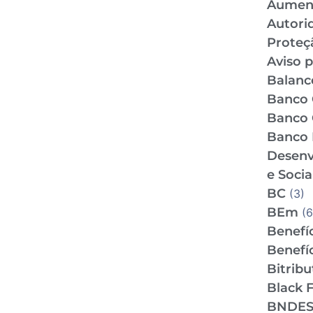
Aumen
Autori
Proteç
Aviso p
Balance
Banco 
Banco 
Banco 
Desenv
e Socia
BC
(3)
BEm
(6
Benefíc
Benefíc
Bitrib
Black F
BNDE