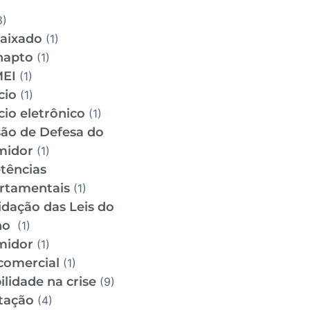
8)
aixado
(1)
napto
(1)
MEI
(1)
cio
(1)
io eletrônico
(1)
ão de Defesa do
midor
(1)
tências
rtamentais
(1)
idação das Leis do
ho
(1)
midor
(1)
comercial
(1)
lidade na crise
(9)
tação
(4)