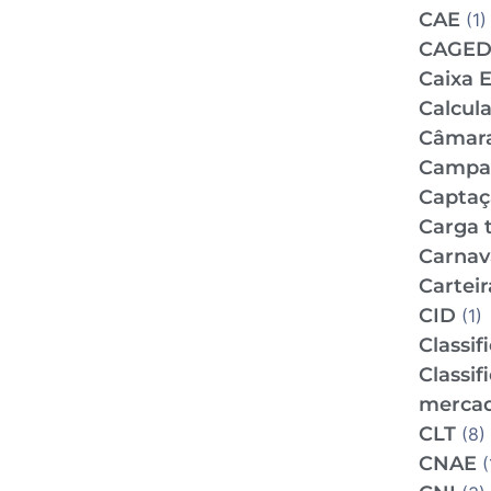
CAE
(1)
CAGE
Caixa 
Calcul
Câmar
Campan
Captaç
Carga t
Carnav
Carteir
CID
(1)
Classif
Classif
mercad
CLT
(8)
CNAE
(