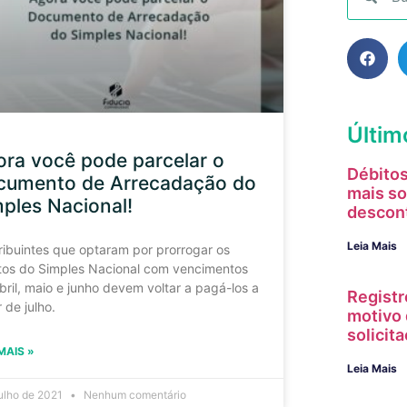
Últim
ra você pode parcelar o
Débitos
cumento de Arrecadação do
mais so
ples Nacional!
descon
Leia Mais
ribuintes que optaram por prorrogar os
utos do Simples Nacional com vencimentos
bril, maio e junho devem voltar a pagá-los a
Registr
r de julho.
motivo 
solici
MAIS »
Leia Mais
julho de 2021
Nenhum comentário