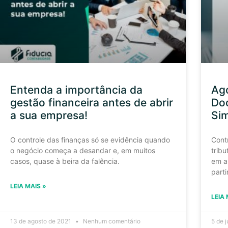
Entenda a importância da
Ago
gestão financeira antes de abrir
Do
a sua empresa!
Sim
O controle das finanças só se evidência quando
Cont
o negócio começa a desandar e, em muitos
trib
casos, quase à beira da falência.
em a
parti
LEIA MAIS »
LEIA 
13 de agosto de 2021
Nenhum comentário
5 de 