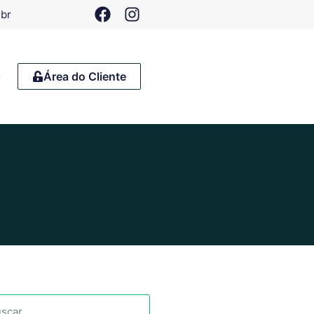
.br
o
Área do Cliente