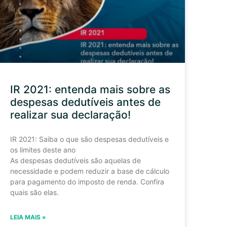
IR 2021: entenda mais sobre as
despesas dedutíveis antes de
realizar sua declaração!
IR 2021: Saiba o que são despesas dedutíveis e
os limites deste ano
As despesas dedutíveis são aquelas de
necessidade e podem reduzir a base de cálculo
para pagamento do imposto de renda. Confira
quais são elas.
LEIA MAIS »