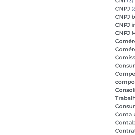
CNI
(3)
CNPJ
(
CNPJ b
CNPJ i
CNPJ 
Comér
Comérc
Comiss
Consu
Compe
compo
Consol
Trabal
Consu
Conta 
Contabi
Contra