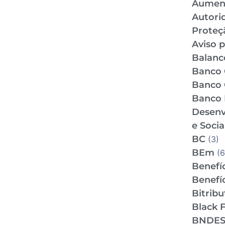
Aumen
Autori
Proteç
Aviso p
Balance
Banco 
Banco 
Banco 
Desenv
e Socia
BC
(3)
BEm
(6
Benefíc
Benefíc
Bitrib
Black F
BNDE