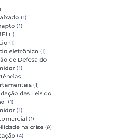
8)
aixado
(1)
napto
(1)
MEI
(1)
cio
(1)
io eletrônico
(1)
ão de Defesa do
midor
(1)
tências
rtamentais
(1)
idação das Leis do
ho
(1)
midor
(1)
comercial
(1)
lidade na crise
(9)
tação
(4)