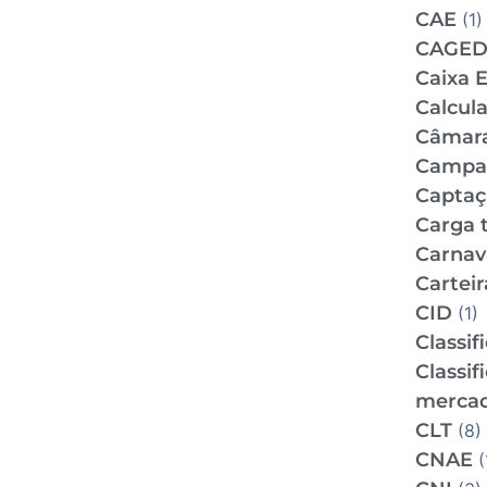
CAE
(1)
CAGE
Caixa 
Calcul
Câmar
Campan
Captaç
Carga t
Carnav
Carteir
CID
(1)
Classif
Classif
mercad
CLT
(8)
CNAE
(