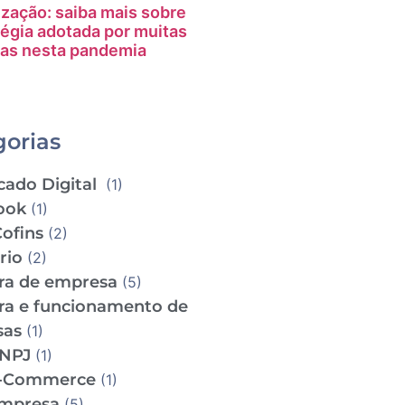
ização: saiba mais sobre
tégia adotada por muitas
as nesta pandemia
gorias
cado Digital
(1)
ook
(1)
Cofins
(2)
ário
(2)
ra de empresa
(5)
ra e funcionamento de
sas
(1)
CNPJ
(1)
e-Commerce
(1)
empresa
(5)