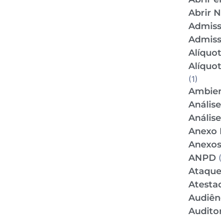
Abrir 
Admis
Admiss
Alíquo
Alíquo
(1)
Ambien
Anális
Anális
Anexo 
Anexos
ANPD
(
Ataque
Atesta
Audiên
Audito