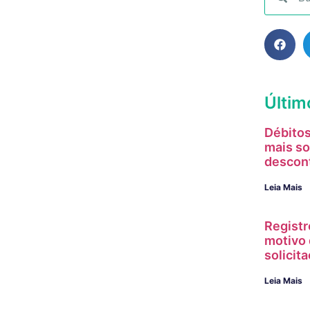
Últim
Débitos
mais so
descon
Leia Mais
Registr
motivo 
solici
Leia Mais