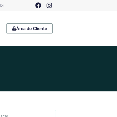
.br
o
Área do Cliente