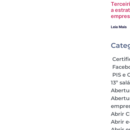
Terceir
a estra
empres
Leia Mais
Cate
Certifi
Faceb
PIS e 
13º sal
Abertu
Abertu
empre
Abrir 
Abrir 
Abrir 