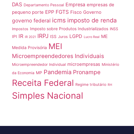
DAS
Empresa
empresas de
Departamento Pessoal
FGTS
EPP
pequeno porte
Fisco
Governo
icms
imposto de renda
governo federal
Imposto sobre Produtos Industrializados
Impostos
INSS
IRPJ
IR
LGPD
ME
IPI
ISS
Juros
IR 2021
Lucro Real
MEI
Medida Provisória
Microempreendedores Individuais
microempresas
Microempreendedor Individual
Ministério
Pandemia
Pronampe
MP
da Economia
Receita Federal
Regime tributário
RH
Simples Nacional