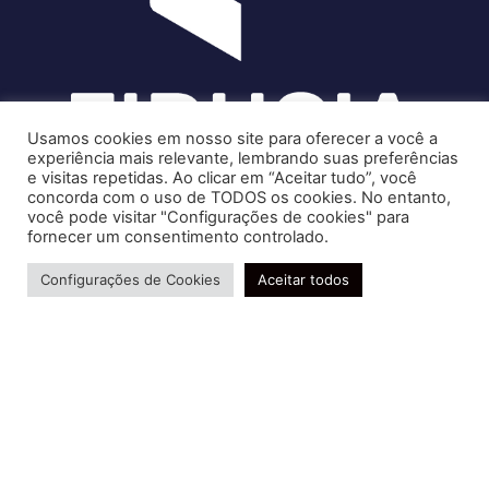
Usamos cookies em nosso site para oferecer a você a
experiência mais relevante, lembrando suas preferências
e visitas repetidas. Ao clicar em “Aceitar tudo”, você
concorda com o uso de TODOS os cookies. No entanto,
você pode visitar "Configurações de cookies" para
Soluções contábeis-fiscais-tributárias especializadas | CRC RJ
fornecer um consentimento controlado.
004856/O-7
Precisa de ajuda?
Serviços
Configurações de Cookies
Aceitar todos
Consultoria e Assessoria
Gestão e Controle Societário
Gestão de Recursos Humanos
Gestão Contábil, Fiscal e Tributária
Conheça nossa Política de Qualidade
R. Abelardo Gomes Terra, 24 - Parque Santo