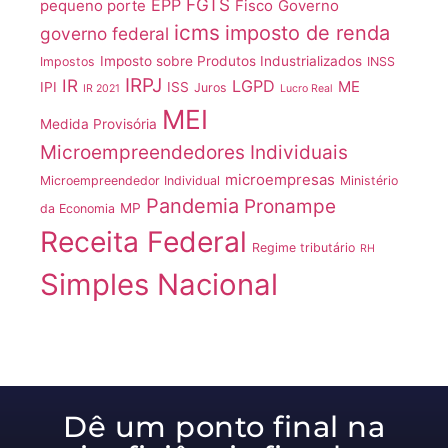
FGTS
EPP
pequeno porte
Fisco
Governo
icms
imposto de renda
governo federal
Imposto sobre Produtos Industrializados
Impostos
INSS
IRPJ
IR
LGPD
ME
IPI
ISS
Juros
IR 2021
Lucro Real
MEI
Medida Provisória
Microempreendedores Individuais
microempresas
Microempreendedor Individual
Ministério
Pandemia
Pronampe
MP
da Economia
Receita Federal
Regime tributário
RH
Simples Nacional
Dê um ponto final na