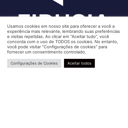
Usamos cookies em nosso site para oferecer a você a
experiência mais relevante, lembrando suas preferências
e visitas repetidas. Ao clicar em “Aceitar tudo”, você
concorda com o uso de TODOS os cookies. No entanto,
você pode visitar "Configurações de cookies" para
Soluções contábeis-fiscais-tributárias especializadas | CRC RJ
fornecer um consentimento controlado.
004856/O-7
Precisa de ajuda?
Serviços
Configurações de Cookies
Aceitar todos
Consultoria e Assessoria
Gestão e Controle Societário
Gestão de Recursos Humanos
Gestão Contábil, Fiscal e Tributária
Conheça nossa Política de Qualidade
R. Abelardo Gomes Terra, 24 - Parque Santo
Amaro, Campos dos Goytacazes - RJ, 28030-095