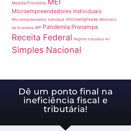
MEI
Medida Provisória
Microempreendedores Individuais
microempresas
Microempreendedor Individual
Ministério
Pandemia
Pronampe
MP
da Economia
Receita Federal
Regime tributário
RH
Simples Nacional
Dê um ponto final na
ineficiência fiscal e
tributária!