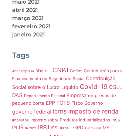
maio 2021
abril 2021
março 2021
fevereiro 2021
janeiro 2021
Tags
CNPJ
Cofins
Contribuição para o
BEm
Abrir empresa
CLT
Contribuição
Financiamento da Seguridade Social
Covid-19
CSLL
Social sobre o Lucro Líquido
DAS
Empresa
empresas de
Departamento Pessoal
FGTS
EPP
pequeno porte
Fisco
Governo
icms
imposto de renda
governo federal
Imposto sobre Produtos Industrializados
Impostos
INSS
IRPJ
IR
LGPD
ME
IPI
ISS
Juros
IR 2021
Lucro Real