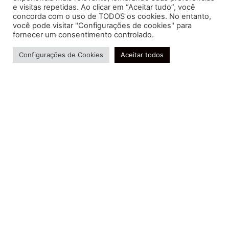
e visitas repetidas. Ao clicar em “Aceitar tudo”, você
concorda com o uso de TODOS os cookies. No entanto,
você pode visitar "Configurações de cookies" para
Soluções contábeis-fiscais-tributárias especializadas | CRC RJ
fornecer um consentimento controlado.
004856/O-7
Precisa de ajuda?
Serviços
Configurações de Cookies
Aceitar todos
Consultoria e Assessoria
Gestão e Controle Societário
Gestão de Recursos Humanos
Gestão Contábil, Fiscal e Tributária
Conheça nossa Política de Qualidade
R. Abelardo Gomes Terra, 24 - Parque Santo
Amaro, Campos dos Goytacazes - RJ, 28030-095
FIDUCIA Contabilidade | Assessoria e Consultoria no
Rio de Janeiro