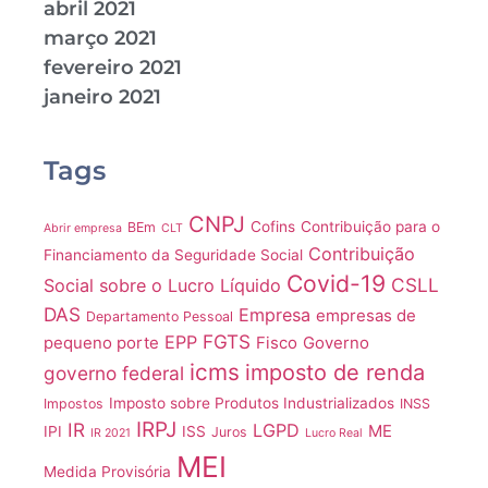
abril 2021
março 2021
fevereiro 2021
janeiro 2021
Tags
CNPJ
Cofins
Contribuição para o
BEm
Abrir empresa
CLT
Contribuição
Financiamento da Seguridade Social
Covid-19
CSLL
Social sobre o Lucro Líquido
DAS
Empresa
empresas de
Departamento Pessoal
FGTS
EPP
pequeno porte
Fisco
Governo
icms
imposto de renda
governo federal
Imposto sobre Produtos Industrializados
Impostos
INSS
IRPJ
IR
LGPD
ME
IPI
ISS
Juros
IR 2021
Lucro Real
MEI
Medida Provisória