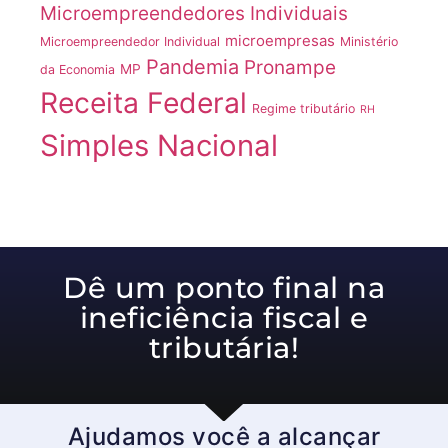
Microempreendedores Individuais
microempresas
Microempreendedor Individual
Ministério
Pandemia
Pronampe
MP
da Economia
Receita Federal
Regime tributário
RH
Simples Nacional
Dê um ponto final na
ineficiência fiscal e
tributária!
Ajudamos você a alcançar