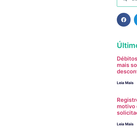
Últim
Débitos
mais so
descon
Leia Mais
Registr
motivo 
solici
Leia Mais