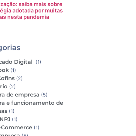
ização: saiba mais sobre
tégia adotada por muitas
as nesta pandemia
gorias
cado Digital
(1)
ook
(1)
Cofins
(2)
ário
(2)
ra de empresa
(5)
ra e funcionamento de
sas
(1)
CNPJ
(1)
e-Commerce
(1)
empresa
(5)