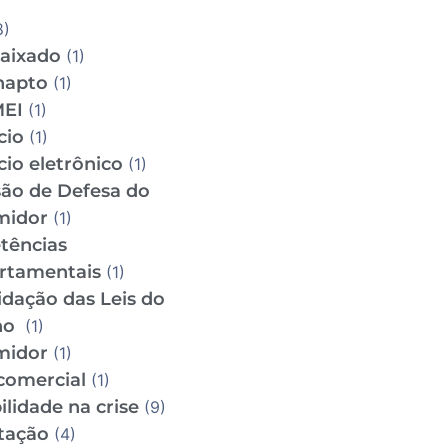
8)
aixado
(1)
napto
(1)
MEI
(1)
cio
(1)
io eletrônico
(1)
ão de Defesa do
midor
(1)
tências
rtamentais
(1)
idação das Leis do
ho
(1)
midor
(1)
comercial
(1)
lidade na crise
(9)
tação
(4)