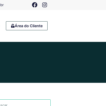
.br
o
Área do Cliente