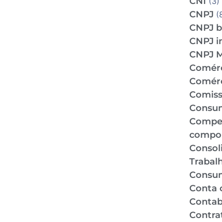
CNI
(3)
CNPJ
(
CNPJ b
CNPJ i
CNPJ 
Comér
Comérc
Comiss
Consu
Compe
compo
Consol
Trabal
Consu
Conta 
Contabi
Contra