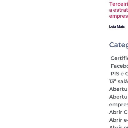
Terceir
a estra
empres
Leia Mais
Cate
Certifi
Faceb
PIS e 
13º sal
Abertu
Abertu
empre
Abrir 
Abrir 
Abrir 