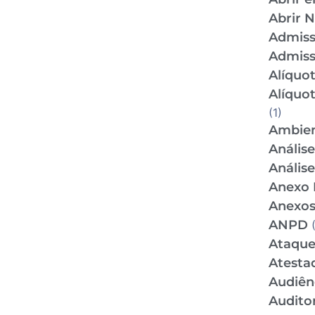
Abrir 
Admis
Admiss
Alíquo
Alíquo
(1)
Ambien
Anális
Anális
Anexo 
Anexos
ANPD
(
Ataque
Atesta
Audiên
Audito