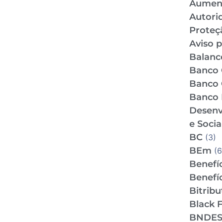
Aumen
Autori
Proteç
Aviso p
Balance
Banco 
Banco 
Banco 
Desenv
e Socia
BC
(3)
BEm
(6
Benefíc
Benefíc
Bitrib
Black F
BNDE