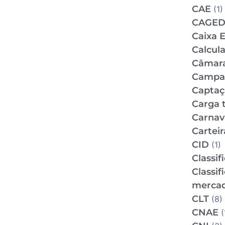
CAE
(1)
CAGE
Caixa 
Calcul
Câmar
Campan
Captaç
Carga t
Carnav
Carteir
CID
(1)
Classif
Classif
mercad
CLT
(8)
CNAE
(