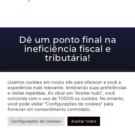
Dê um ponto final na
ineficiência fiscal e
tributária!
Usamos cookies em nosso site para oferecer a você a
Ajudamos você a alcançar
experiência mais relevante, lembrando suas preferências
resultados excelentes!
e visitas repetidas. Ao clicar em “Aceitar tudo”, você
concorda com o uso de TODOS os cookies. No entanto,
você pode visitar "Configurações de cookies" para
Receber ligação
fornecer um consentimento controlado.
Precisa de ajuda?
Configurações de Cookies
Aceitar todos