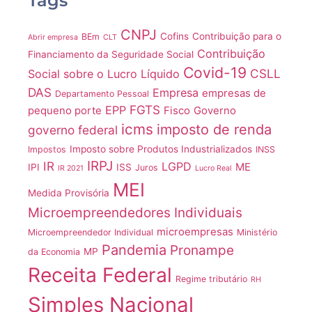
Tags
CNPJ
Cofins
Contribuição para o
BEm
Abrir empresa
CLT
Contribuição
Financiamento da Seguridade Social
Covid-19
CSLL
Social sobre o Lucro Líquido
DAS
Empresa
empresas de
Departamento Pessoal
FGTS
EPP
pequeno porte
Fisco
Governo
icms
imposto de renda
governo federal
Imposto sobre Produtos Industrializados
Impostos
INSS
IRPJ
IR
LGPD
ME
IPI
ISS
Juros
IR 2021
Lucro Real
MEI
Medida Provisória
Microempreendedores Individuais
microempresas
Microempreendedor Individual
Ministério
Pandemia
Pronampe
MP
da Economia
Receita Federal
Regime tributário
RH
Simples Nacional