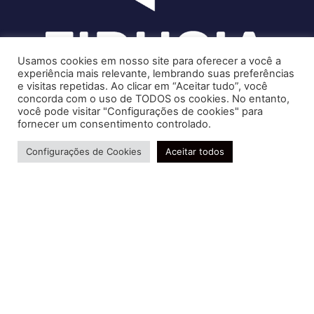
Usamos cookies em nosso site para oferecer a você a
experiência mais relevante, lembrando suas preferências
e visitas repetidas. Ao clicar em “Aceitar tudo”, você
concorda com o uso de TODOS os cookies. No entanto,
você pode visitar "Configurações de cookies" para
Soluções contábeis-fiscais-tributárias especializadas | CRC RJ
fornecer um consentimento controlado.
004856/O-7
Precisa de ajuda?
Serviços
Configurações de Cookies
Aceitar todos
Consultoria e Assessoria
Gestão e Controle Societário
Gestão de Recursos Humanos
Gestão Contábil, Fiscal e Tributária
Conheça nossa Política de Qualidade
R. Abelardo Gomes Terra, 24 - Parque Santo
Amaro, Campos dos Goytacazes - RJ, 28030-095