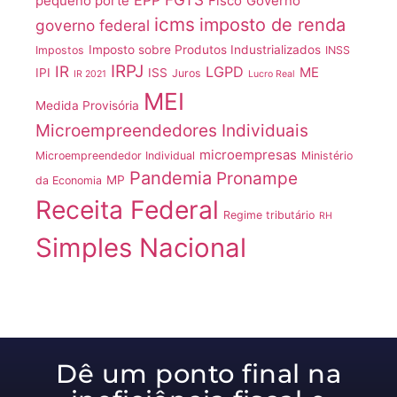
EPP
pequeno porte
Fisco
Governo
icms
imposto de renda
governo federal
Imposto sobre Produtos Industrializados
Impostos
INSS
IRPJ
IR
LGPD
ME
IPI
ISS
Juros
IR 2021
Lucro Real
MEI
Medida Provisória
Microempreendedores Individuais
microempresas
Microempreendedor Individual
Ministério
Pandemia
Pronampe
MP
da Economia
Receita Federal
Regime tributário
RH
Simples Nacional
Dê um ponto final na