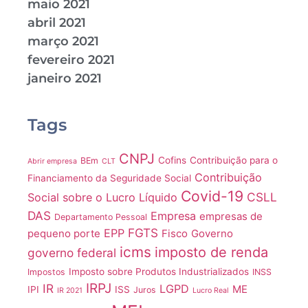
maio 2021
abril 2021
março 2021
fevereiro 2021
janeiro 2021
Tags
CNPJ
Cofins
Contribuição para o
BEm
Abrir empresa
CLT
Contribuição
Financiamento da Seguridade Social
Covid-19
CSLL
Social sobre o Lucro Líquido
DAS
Empresa
empresas de
Departamento Pessoal
FGTS
EPP
pequeno porte
Fisco
Governo
icms
imposto de renda
governo federal
Imposto sobre Produtos Industrializados
Impostos
INSS
IRPJ
IR
LGPD
ME
IPI
ISS
Juros
IR 2021
Lucro Real