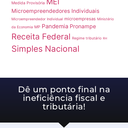
MEI
Medida Provisória
Microempreendedores Individuais
microempresas
Microempreendedor Individual
Ministério
Pandemia
Pronampe
MP
da Economia
Receita Federal
Regime tributário
RH
Simples Nacional
Dê um ponto final na
ineficiência fiscal e
tributária!