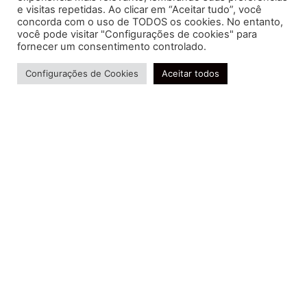
e visitas repetidas. Ao clicar em “Aceitar tudo”, você
concorda com o uso de TODOS os cookies. No entanto,
você pode visitar "Configurações de cookies" para
Soluções contábeis-fiscais-tributárias especializadas | CRC RJ
fornecer um consentimento controlado.
004856/O-7
Precisa de ajuda?
Serviços
Configurações de Cookies
Aceitar todos
Consultoria e Assessoria
Gestão e Controle Societário
Gestão de Recursos Humanos
Gestão Contábil, Fiscal e Tributária
Conheça nossa Política de Qualidade
R. Abelardo Gomes Terra, 24 - Parque Santo
Amaro, Campos dos Goytacazes - RJ, 28030-095
FIDUCIA Contabilidade | Assessoria e Consultoria no
Rio de Janeiro