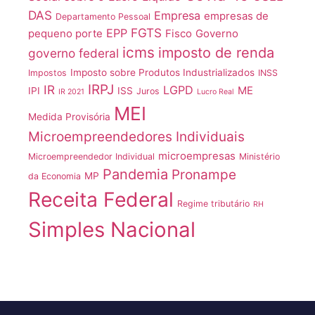
DAS
Empresa
empresas de
Departamento Pessoal
FGTS
EPP
pequeno porte
Fisco
Governo
icms
imposto de renda
governo federal
Imposto sobre Produtos Industrializados
Impostos
INSS
IRPJ
IR
LGPD
ME
IPI
ISS
Juros
IR 2021
Lucro Real
MEI
Medida Provisória
Microempreendedores Individuais
microempresas
Microempreendedor Individual
Ministério
Pandemia
Pronampe
MP
da Economia
Receita Federal
Regime tributário
RH
Simples Nacional