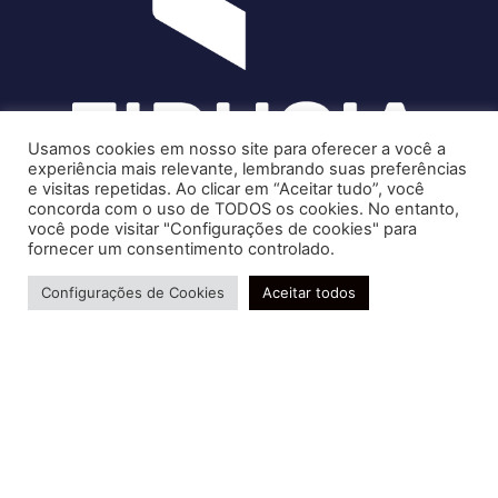
Usamos cookies em nosso site para oferecer a você a
experiência mais relevante, lembrando suas preferências
e visitas repetidas. Ao clicar em “Aceitar tudo”, você
concorda com o uso de TODOS os cookies. No entanto,
você pode visitar "Configurações de cookies" para
Soluções contábeis-fiscais-tributárias especializadas | CRC RJ
fornecer um consentimento controlado.
004856/O-7
Precisa de ajuda?
Serviços
Configurações de Cookies
Aceitar todos
Consultoria e Assessoria
Gestão e Controle Societário
Gestão de Recursos Humanos
Gestão Contábil, Fiscal e Tributária
Conheça nossa Política de Qualidade
R. Abelardo Gomes Terra, 24 - Parque Santo