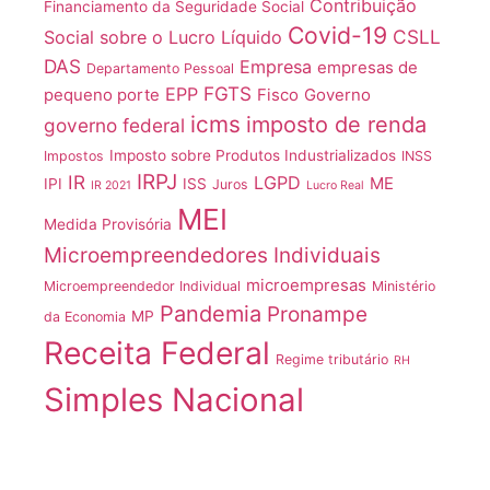
Contribuição
Financiamento da Seguridade Social
Covid-19
CSLL
Social sobre o Lucro Líquido
DAS
Empresa
empresas de
Departamento Pessoal
FGTS
EPP
pequeno porte
Fisco
Governo
icms
imposto de renda
governo federal
Imposto sobre Produtos Industrializados
Impostos
INSS
IRPJ
IR
LGPD
ME
IPI
ISS
Juros
IR 2021
Lucro Real
MEI
Medida Provisória
Microempreendedores Individuais
microempresas
Microempreendedor Individual
Ministério
Pandemia
Pronampe
MP
da Economia
Receita Federal
Regime tributário
RH
Simples Nacional