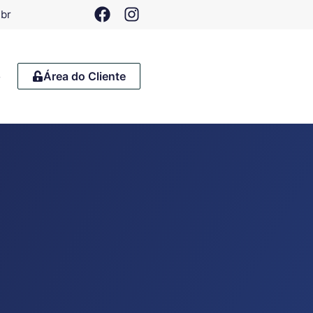
.br
o
Área do Cliente