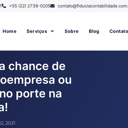
1
+55 (22) 2738-0205
contato@fiduciacontabilidade.com
Home
Serviços
Sobre
Blog
Contat
 a chance de
croempresa ou
no porte na
a!
12, 2021