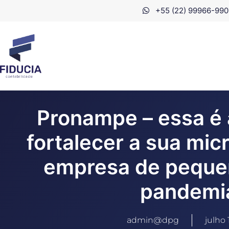
+55 (22) 99966-990
Pronampe – essa é
fortalecer a sua mi
empresa de peque
pandemi
admin@dpg
julho 