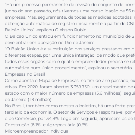
“Há um processo permanente de revisão do conjunto de norma
junho do ano passado, nós tivemos uma consolidação de 56 n
empresas. Mas, seguramente, de todas as medidas adotadas
obtenção automática do registro inicialmente a partir do CNPJ
Balcão Único”, explicou Gleisson Rubin.
O Balcão Único entrou em funcionamento no município de São
deve entrar em operação no Rio de Janeiro.
“O Balcão Único é a substituição dos serviços prestados em qu
diferentes etapas, por uma única interação, de modo que prefe
todos esses órgãos com o qual o empreendedor precisa se rela
automática num único procedimento”, explicou o secretário.
Empresas no Brasil
Como aponta o Mapa de Empresas, no fim do ano passado, exi
ativas. Em 2020, foram abertas 3.359.750, um crescimento de 
estado com o maior número de empresas (5,6 milhões), seguid
de Janeiro (1,9 milhão).
No Brasil, também como mostra o boletim, há uma forte pred
terciário da economia. O setor de Serviços é responsável por 
o de Comércio, por 34,8%. Logo em seguida, aparecem os de I
Construção (8,1%) e Agropecuária (0,6%).
Microempreendedor Individual