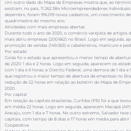
Um outro dado do Mapa de Empresas mostra que, ao término 
existiam, no país, 11.262.384 Microempreendedores Individuais
dezembro, foram 916.019 novos cadastros, um crescimento de
quadrimestre do mesmo ano.
Atividades com mais empresas abertas
Durante todo o ano de 2020, o comércio varejista de artigos d
mais abriu empresas (200.662) no Brasil. Logo em seguida, a
promoção de vendas (149.063) e cabeleireiros, manicure e pedi
Por estado
Goiás foi o estado que apresentou o menor tempo de abertur
de 2020: 1 dia e 2 horas. Logo em seguida, aparecem os estado
com 1 dia e 6 horas; e Distrito Federal, uma demora de 1 dia e
que registrou o maior tempo de abertura de empresas no Brasi
redução de 22 horas em relação ao boletim do Mapa de Empre
2020.
Por capital
Em relação às capitais brasileiras, Curitiba (PR) foi a que l
em média 22 horas. Logo em seguida, aparecem Macapá (AP) e 
Aracaju, com 1 dia e 7 horas. No outro extremo, Salvador tev
capitais, com tempo de 8 dias e 17 horas em média para abrir
Cooperativa