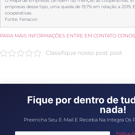
O Mapa de Empresas também faz menção às cooperativas. Em 
empresas desse tipo, uma queda de 19,7% em relação a 2019. Es
cooperativas.
Fonte: Fenacon
PARA MAIS INFORMAÇÕES ENTRE EM CONTATO CONO
Classifique nosso post post
Fique por dentro de tu
nada!
Preencha Seu E-Mail E Receba Na Integra Os 
Política 