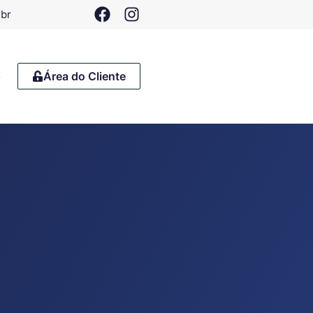
.br
o
Área do Cliente