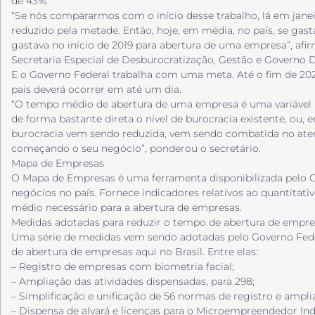
de 43%.
“Se nós compararmos com o início desse trabalho, lá em janei
reduzido pela metade. Então, hoje, em média, no país, se g
gastava no início de 2019 para abertura de uma empresa”, afir
Secretaria Especial de Desburocratização, Gestão e Governo Di
E o Governo Federal trabalha com uma meta. Até o fim de 20
país deverá ocorrer em até um dia.
“O tempo médio de abertura de uma empresa é uma variável 
de forma bastante direta o nível de burocracia existente, ou,
burocracia vem sendo reduzida, vem sendo combatida no at
começando o seu negócio”, ponderou o secretário.
Mapa de Empresas
O Mapa de Empresas é uma ferramenta disponibilizada pelo Go
negócios no país. Fornece indicadores relativos ao quantitat
médio necessário para a abertura de empresas.
Medidas adotadas para reduzir o tempo de abertura de empre
Uma série de medidas vem sendo adotadas pelo Governo Feder
de abertura de empresas aqui no Brasil. Entre elas:
– Registro de empresas com biometria facial;
– Ampliação das atividades dispensadas, para 298;
– Simplificação e unificação de 56 normas de registro e ampl
– Dispensa de alvará e licenças para o Microempreendedor Indi