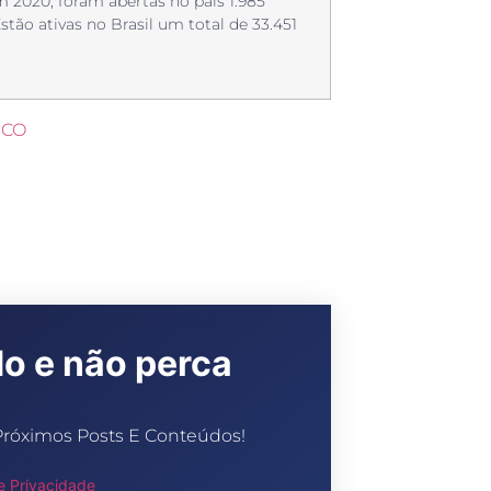
2020, foram abertas no país 1.985
tão ativas no Brasil um total de 33.451
SCO
do e não perca
Próximos Posts E Conteúdos!
de Privacidade