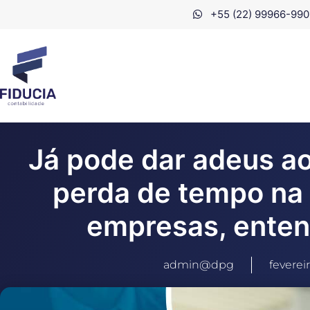
+55 (22) 99966-990
Já pode dar adeus ao
perda de tempo na 
empresas, ente
admin@dpg
fevereir