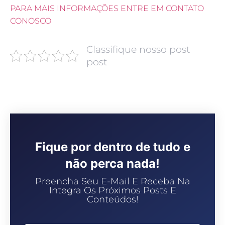
PARA MAIS INFORMAÇÕES ENTRE EM CONTATO
CONOSCO
Classifique nosso post
post
Fique por dentro de tudo e
não perca nada!
Preencha Seu E-Mail E Receba Na
Integra Os Próximos Posts E
Conteúdos!