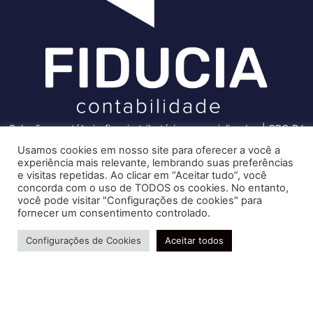
Soluções contábeis-fiscais-tributárias especializadas | CRC RJ
004856/O-7
Usamos cookies em nosso site para oferecer a você a
experiência mais relevante, lembrando suas preferências
Recomendado só para você
Serviços
e visitas repetidas. Ao clicar em “Aceitar tudo”, você
Saiba mais sobre a lei que altera
concorda com o uso de TODOS os cookies. No entanto,
Consultoria e Assessoria
você pode visitar "Configurações de cookies" para
normas no Simples Nacional para
Gestão e Controle Societário
fornecer um consentimento controlado.
investidor-anjo
Gestão de Recursos Humanos
Precisa de ajuda?
Gestão Contábil, Fiscal e Tributária
Através da Lei Complementar
Configurações de Cookies
Aceitar todos
182/2021 foram alteradas normas relativas à…
Conheça nossa Política de Qualidade
Cresta Posts Box by CP
R. Abelardo Gomes Terra, 24 - Parque Santo
Amaro, Campos dos Goytacazes - RJ, 28030-095