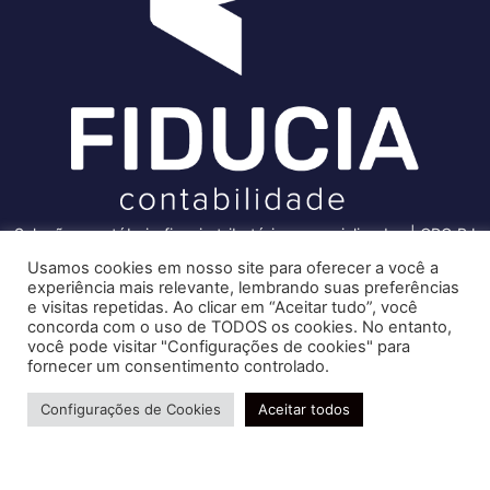
Soluções contábeis-fiscais-tributárias especializadas | CRC RJ
004856/O-7
Usamos cookies em nosso site para oferecer a você a
Recomendado só para você
experiência mais relevante, lembrando suas preferências
Serviços
O eSocial passa por novos ajustes
e visitas repetidas. Ao clicar em “Aceitar tudo”, você
em 3 novas notas publicadas!
concorda com o uso de TODOS os cookies. No entanto,
Consultoria e Assessoria
você pode visitar "Configurações de cookies" para
Confira agora!
Gestão e Controle Societário
fornecer um consentimento controlado.
Gestão de Recursos Humanos
eSocial publica três notas
Precisa de ajuda?
Gestão Contábil, Fiscal e Tributária
orientativas com alterações de eventos,
Configurações de Cookies
Aceitar todos
códigos…
Conheça nossa Política de Qualidade
Cresta Posts Box by CP
R. Abelardo Gomes Terra, 24 - Parque Santo