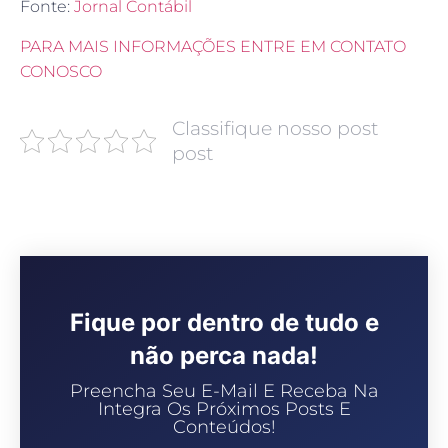
Fonte:
Jornal Contábil
PARA MAIS INFORMAÇÕES ENTRE EM CONTATO
CONOSCO
Classifique nosso post
post
Fique por dentro de tudo e
não perca nada!
Preencha Seu E-Mail E Receba Na
Integra Os Próximos Posts E
Conteúdos!